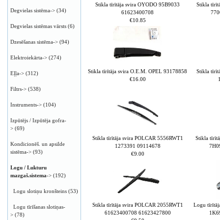
Stikla tīrītāja svira OYODO 95B9033
Stikla tī
Degvielas sistēma->
(34)
61623400708
770
€10.85
Degvielas sistēmas vārsts
(6)
Dzesēšanas sistēma->
(94)
Elektroiekārta->
(274)
Stikla tīrītāja svira O.E.M. OPEL 93178858
Stikla tī
Eļļa->
(312)
€16.00
Filtrs->
(538)
Instruments->
(104)
Izpūtējs / Izpūtēja gofra-
>
(69)
Stikla tīrītāja svira POLCAR 5556RWT1
Stikla tīr
Kondicionēš. un apsilde
1273391 09114678
7H0
sistēma->
(93)
€9.00
Logu / Lukturu
mazgaš.sistema
->
(192)
Logu slotiņu kronšteins
(53)
Stikla tīrītāja svira POLCAR 2055RWT1
Logu tīrīt
Logu tīrīšanas slotiņas-
61623400708 61623427800
1K6
>
(78)