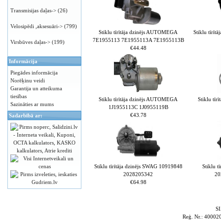
Transmisijas daļas->
(26)
Velosipēdi ,aksesuāri->
(799)
Stiklu tīrītāja dzinējs AUTOMEGA
Stiklu tīrī
7E1955113 7E1955113A 7E1955113B
Virsbūves daļas->
(199)
€44.48
Informācija
Piegādes informācija
Norēķinu veidi
Garantija un atteikuma
tiesības
Stiklu tīrītāja dzinējs AUTOMEGA
Stiklu tī
Sazināties ar mums
1J1955113C 1J0955119B
€43.78
Sadarbībā ar:
Stiklu tīrītāja dzinējs SWAG 10919848
Stiklu 
2028205342
20
€64.98
S
Reģ. Nr.: 4000