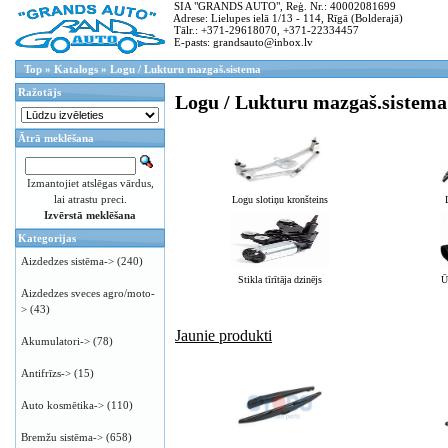
SIA "GRANDS AUTO", Reģ. Nr.: 40002081699
Adrese: Lielupes ielā 1/13 - 114, Rīgā (Bolderajā)
Tālr.: +371-29618070, +371-22334457
E-pasts: grandsauto@inbox.lv
Top
»
Katalogs
»
Logu / Lukturu mazgaš.sistema
Ražotājs
Logu / Lukturu mazgaš.sistema
Ātrā meklēšana
Izmantojiet atslēgas vārdus,
lai atrastu preci.
Logu slotiņu kronšteins
Izvērstā meklēšana
Kategorijas
Aizdedzes sistēma->
(240)
Stikla tīrītāja dzinējs
Ū
Aizdedzes sveces agro/moto-
>
(43)
Jaunie produkti
Akumulatori->
(78)
Antifrīzs->
(15)
Auto kosmētika->
(110)
Bremžu sistēma->
(658)