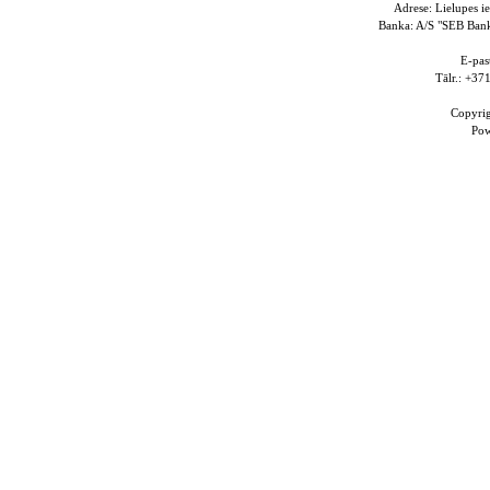
Adrese: Lielupes i
Banka: A/S "SEB Ba
E-pas
Tālr.: +3
Copyri
Po