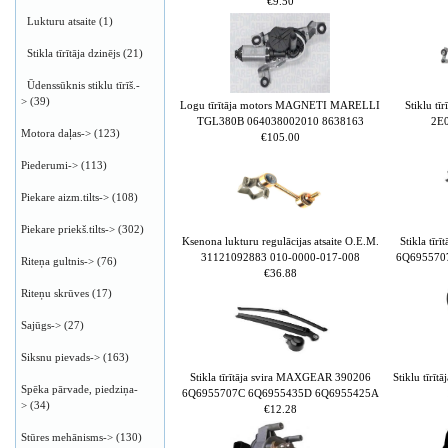
€9.50
Lukturu atsaite
(1)
Stikla tīrītāja dzinējs
(21)
Ūdenssūknis stiklu tīrīš.-
>
(39)
Logu tīrītāja motors MAGNETI MARELLI
Stiklu t
TGL380B 064038002010 8638163
2E
Motora daļas->
(123)
€105.00
Piederumi->
(113)
Piekare aizm.tilts->
(108)
Piekare priekš.tilts->
(302)
Ksenona lukturu regulācijas atsaite O.E.M.
Stikla tī
31121092883 010-0000-017-008
6Q695570
Riteņa gultnis->
(76)
€36.88
Riteņu skrūves
(17)
Sajūgs->
(27)
Siksnu pievads->
(163)
Stikla tīrītāja svira MAXGEAR 390206
Stiklu tīrī
Spēka pārvade, piedziņa-
6Q6955707C 6Q6955435D 6Q6955425A
>
(34)
€12.28
Stūres mehānisms->
(130)