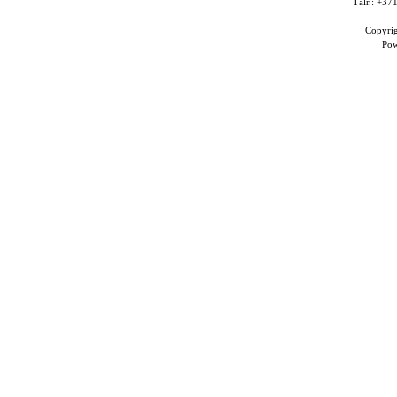
Tālr.: +3
Copyri
Po