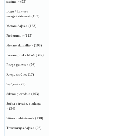
sistēma->
(93)
Logu / Lukturu
mazgaš.sistema->
(192)
Motora daļas->
(123)
Piederumi->
(113)
Piekare aizm.tilts->
(108)
Piekare priekš.tilts->
(302)
Riteņa gultnis->
(76)
Riteņu skrūves
(17)
Sajūgs->
(27)
Siksnu pievads->
(163)
Spēka pārvade, piedziņa-
>
(34)
Stūres mehānisms->
(130)
Transmisijas daļas->
(26)