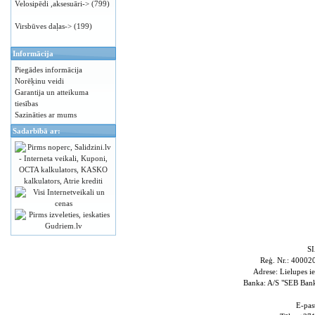
Velosipēdi ,aksesuāri->
(799)
Virsbūves daļas->
(199)
Informācija
Piegādes informācija
Norēķinu veidi
Garantija un atteikuma
tiesības
Sazināties ar mums
Sadarbībā ar:
S
Reģ. Nr.: 4000
Adrese: Lielupes i
Banka: A/S "SEB Ba
E-pas