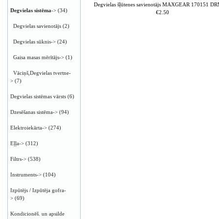
Degvielas šļūtenes savienotājs MAXGEAR 170151 D
Degvielas sistēma
->
(34)
€2.50
Degvielas savienotājs
(2)
Degvielas sūknis->
(24)
Gaisa masas mērītājs->
(1)
Vāciņš,Degvielas tvertne-
>
(7)
Degvielas sistēmas vārsts
(6)
Dzesēšanas sistēma->
(94)
Elektroiekārta->
(274)
Eļļa->
(312)
Filtrs->
(538)
Instruments->
(104)
Izpūtējs / Izpūtēja gofra-
>
(69)
Kondicionēš. un apsilde