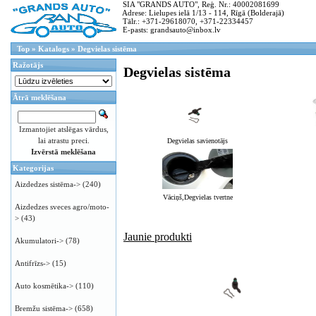
SIA "GRANDS AUTO", Reģ. Nr.: 40002081699
Adrese: Lielupes ielā 1/13 - 114, Rīgā (Bolderajā)
Tālr.: +371-29618070, +371-22334457
E-pasts: grandsauto@inbox.lv
Top
»
Katalogs
»
Degvielas sistēma
Ražotājs
Degvielas sistēma
Ātrā meklēšana
Izmantojiet atslēgas vārdus,
lai atrastu preci.
Degvielas savienotājs
Izvērstā meklēšana
Kategorijas
Aizdedzes sistēma->
(240)
Vāciņš,Degvielas tvertne
Aizdedzes sveces agro/moto-
>
(43)
Jaunie produkti
Akumulatori->
(78)
Antifrīzs->
(15)
Auto kosmētika->
(110)
Bremžu sistēma->
(658)