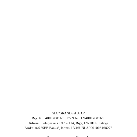
SIA "GRANDS AUTO"
Reģ. Nr.: 40002081699, PVN Nr.: LV40002081699
Adrese: Lielupes iela 1/13 - 114, Rīga, LV-1016, Latvija
Banka: A/S "SEB Banka", Konts: LV46UNLA0001003468275