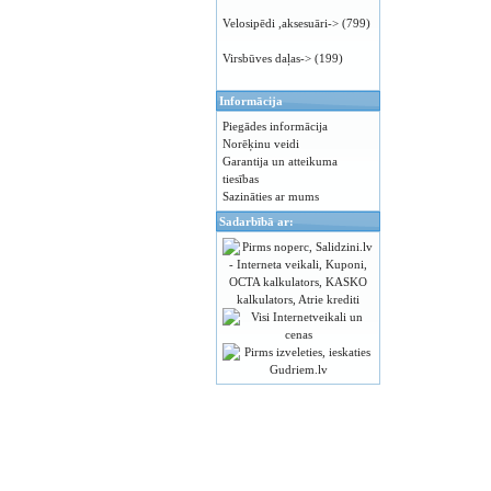
Velosipēdi ,aksesuāri->
(799)
Virsbūves daļas->
(199)
Informācija
Piegādes informācija
Norēķinu veidi
Garantija un atteikuma
tiesības
Sazināties ar mums
Sadarbībā ar: