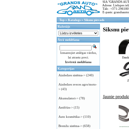
SIA "GRANDS AUTO"
Adrese: Lielupes ielā
Tālr.: +371-296180
E-pasts: grandsauto
Top
»
Katalogs
»
Siksnu pievads
Ražotājs
Siksnu pi
Ātrā meklēšana
Izmantojiet atslēgas vārdus,
lai atrastu preci.
Daudz
Izvērstā meklēšana
Kategorijas
Aizdedzes sistēma->
(240)
Z
Aizdedzes sveces agro/moto-
>
(43)
Jaunie produkt
Akumulatori->
(78)
Antifrīzs->
(15)
Auto kosmētika->
(110)
Bremžu sistēma->
(658)