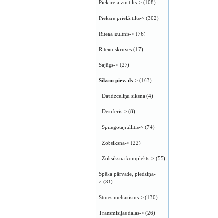
Piekare aizm.tilts->
(108)
Piekare priekš.tilts->
(302)
Riteņa gultnis->
(76)
Riteņu skrūves
(17)
Sajūgs->
(27)
Siksnu pievads
->
(163)
Daudzceliņu siksna
(4)
Demferis->
(8)
Spriegotājrullītis->
(74)
Zobsiksna->
(22)
Zobsiksna komplekts->
(55)
Spēka pārvade, piedziņa-
>
(34)
Stūres mehānisms->
(130)
Transmisijas daļas->
(26)