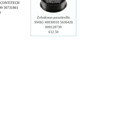
na CONTITECH
99 30731861
0
Zobsiksnas parazītrullis
SWAG 40030010 5636426
009128739
€12.50