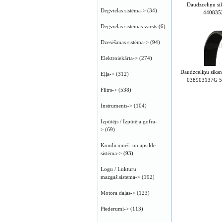
Daudzceliņu s
Degvielas sistēma->
(34)
440835
Degvielas sistēmas vārsts
(6)
Dzesēšanas sistēma->
(94)
Elektroiekārta->
(274)
Daudzceliņu sik
Eļļa->
(312)
038903137G 5
Filtrs->
(538)
Instruments->
(104)
Izpūtējs / Izpūtēja gofra-
>
(69)
Kondicionēš. un apsilde
sistēma->
(93)
Logu / Lukturu
mazgaš.sistema->
(192)
Motora daļas->
(123)
Piederumi->
(113)