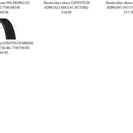
iksna INA FB5PK1125
Daudzceliņu siksna CONTITECH
Daudzceliņu siks
2 7700108148
6DPK1825 8692141 30731862
6DPK1841 94717
€8.00
€18.00
€17.5
sna CONTITECH 6PK906
750-RG 7700749393
€6.85