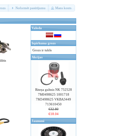
rozs
Noformēt pasūtījumu
Mans konts
Valoda
Iepirkuma grozs
Grozs ir tukšs
Akcijas
llītis
Riteņa gultnis NK 752528
7M0498625 1001718
7M3498625 VKBA3449
713610450
€32.80
€18.04
Jaunumi