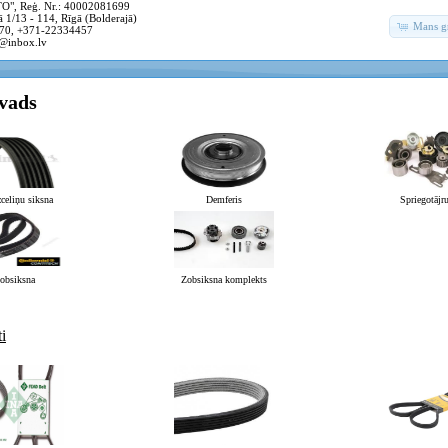
, Reģ. Nr.: 40002081699
 1/13 - 114, Rīgā (Bolderajā)
Mans g
70, +371-22334457
@inbox.lv
evads
celiņu siksna
Demferis
Spriegotājru
obsiksna
Zobsiksna komplekts
i