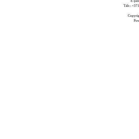
E-pas
Tālr.: +3
Copyri
Po