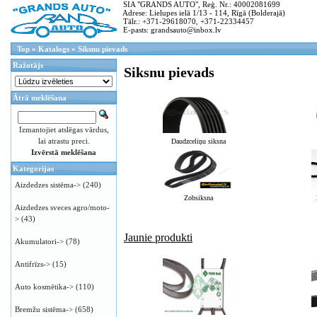
SIA "GRANDS AUTO", Reģ. Nr.: 40002081699
Adrese: Lielupes ielā 1/13 - 114, Rīgā (Bolderajā)
Tālr.: +371-29618070, +371-22334457
E-pasts: grandsauto@inbox.lv
Top
»
Katalogs
»
Siksnu pievads
Ražotājs
Siksnu pievads
Ātrā meklēšana
Izmantojiet atslēgas vārdus,
lai atrastu preci.
Daudzceliņu siksna
Izvērstā meklēšana
Kategorijas
Aizdedzes sistēma->
(240)
Zobsiksna
Aizdedzes sveces agro/moto-
>
(43)
Jaunie produkti
Akumulatori->
(78)
Antifrīzs->
(15)
Auto kosmētika->
(110)
Bremžu sistēma->
(658)