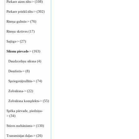
Piekare aizm.tilts->
(108)
Piekare priekš.tilts->
(302)
Riteņa gultnis->
(76)
Riteņu skrūves
(17)
Sajūgs->
(27)
Siksnu pievads
->
(163)
Daudzceliņu siksna
(4)
Demferis->
(8)
Spriegotājrullītis->
(74)
Zobsiksna->
(22)
Zobsiksna komplekts->
(55)
Spēka pārvade, piedziņa-
>
(34)
Stūres mehānisms->
(130)
Transmisijas daļas->
(26)