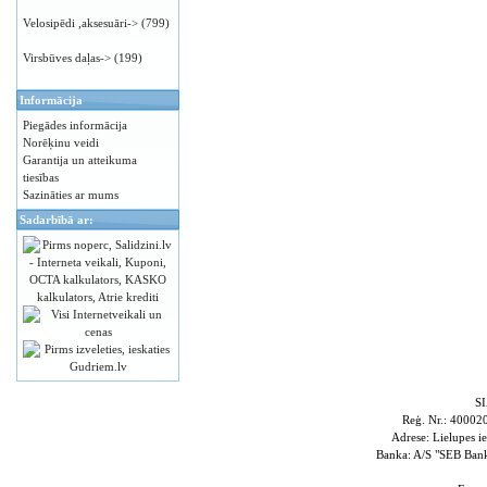
Velosipēdi ,aksesuāri->
(799)
Virsbūves daļas->
(199)
Informācija
Piegādes informācija
Norēķinu veidi
Garantija un atteikuma
tiesības
Sazināties ar mums
Sadarbībā ar:
S
Reģ. Nr.: 4000
Adrese: Lielupes i
Banka: A/S "SEB Ba