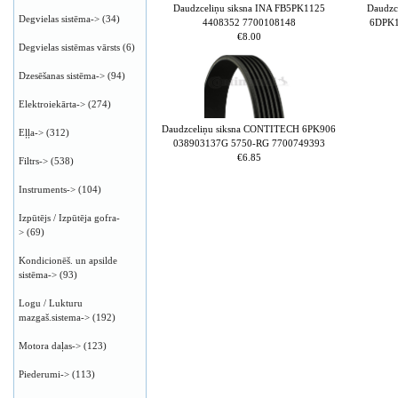
Daudzceliņu siksna INA FB5PK1125
Daudzc
Degvielas sistēma->
(34)
4408352 7700108148
6DPK1
€8.00
Degvielas sistēmas vārsts
(6)
Dzesēšanas sistēma->
(94)
Elektroiekārta->
(274)
Daudzceliņu siksna CONTITECH 6PK906
Eļļa->
(312)
038903137G 5750-RG 7700749393
€6.85
Filtrs->
(538)
Instruments->
(104)
Izpūtējs / Izpūtēja gofra-
>
(69)
Kondicionēš. un apsilde
sistēma->
(93)
Logu / Lukturu
mazgaš.sistema->
(192)
Motora daļas->
(123)
Piederumi->
(113)