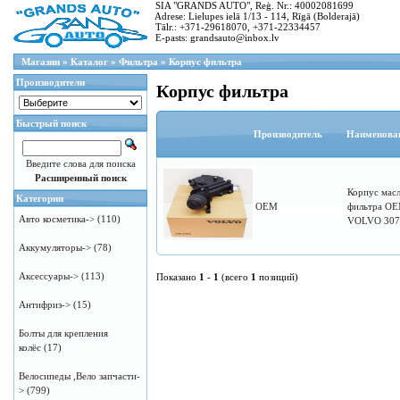
SIA "GRANDS AUTO", Reģ. Nr.: 40002081699
Adrese: Lielupes ielā 1/13 - 114, Rīgā (Bolderajā)
Tālr.: +371-29618070, +371-22334457
E-pasts: grandsauto@inbox.lv
Магазин
»
Каталог
»
Фильтра
»
Корпус фильтра
Производители
Корпус фильтра
Быстрый поиск
Производитель
Наименова
Введите слова для поиска
Расширенный поиск
Корпус мас
Категории
OEM
фильтра O
Авто косметика->
(110)
VOLVO 307
Аккумуляторы->
(78)
Аксессуары->
(113)
Показано
1
-
1
(всего
1
позиций)
Антифриз->
(15)
Болты для крепления
колёс
(17)
Велосипеды ,Вело запчасти-
>
(799)