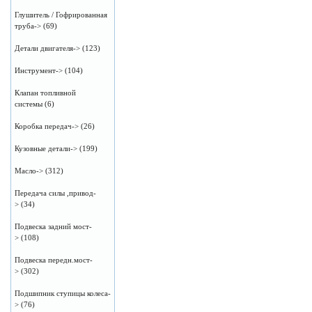
Глушитель / Гофрированная
труба->
(69)
Детали двигателя->
(123)
Инструмент->
(104)
Клапан топливной
системы
(6)
Коробка передач->
(26)
Кузовные детали->
(199)
Масло->
(312)
Передача силы ,привод-
>
(34)
Подвеска задний мост-
>
(108)
Подвеска передн.мост-
>
(302)
Подшипник ступицы колеса-
>
(76)