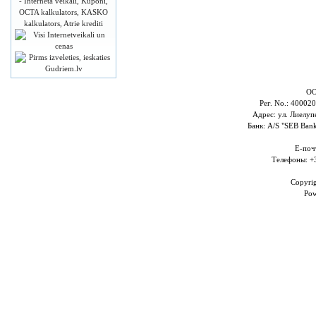
ОО
Рег. No.: 4000
Адрес: ул. Лиелупе
Банк: A/S "SEB Ba
E-поч
Телефоны: +
Copyri
Po