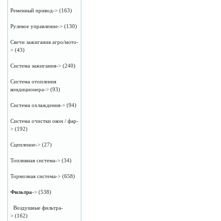
Ременный привод->
(163)
Рулевое управление->
(130)
Свечи зажигания агро/мото-
>
(43)
Система зажигания->
(240)
Система отопления
кондиционера->
(93)
Система охлаждения->
(94)
Система очистки окон / фар-
>
(192)
Сцепление->
(27)
Топливная система->
(34)
Тормозная система->
(658)
Фильтра
->
(538)
Воздушные фильтра-
>
(162)