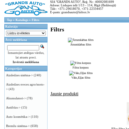
SIA "GRANDS AUTO", Reģ. Nr.: 40002081699
Adrese: Lielupes ielā 1/13 - 114, Rīgā (Bolderajā)
Tālr.: +371-29618070, +371-22334457
E-pasts: grandsauto@inbox.lv
Top
»
Katalogs
»
Filtrs
Ražotājs
Filtrs
Ātrā meklēšana
Ātrumkārbas filtrs
Izmantojiet atslēgas vārdus,
lai atrastu preci.
Izvērstā meklēšana
Filtra korpuss
Kategorijas
Aizdedzes sistēma->
(240)
Vāks,Eļļas filtra
Aizdedzes sveces agro/moto-
>
(43)
Jaunie produkti
Akumulatori->
(78)
Antifrīzs->
(15)
Auto kosmētika->
(110)
Bremžu sistēma->
(658)
Eļļas filtr