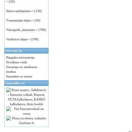
>
(34)
Stūres mehānisms->
(130)
Transmisijas daļas->
(26)
Velosipēdi ,aksesuāri->
(799)
Virsbūves daļas->
(199)
Informācija
Piegādes informācija
Norēķinu veidi
Garantija un atteikuma
tiesības
Sazināties ar mums
Sadarbībā ar: