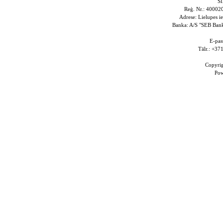
S
Reģ. Nr.: 4000
Adrese: Lielupes i
Banka: A/S "SEB Ba
E-pas
Tālr.: +3
Copyri
Po