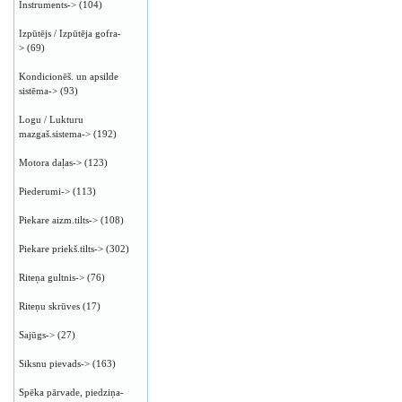
Instruments->
(104)
Izpūtējs / Izpūtēja gofra-
>
(69)
Kondicionēš. un apsilde
sistēma->
(93)
Logu / Lukturu
mazgaš.sistema->
(192)
Motora daļas->
(123)
Piederumi->
(113)
Piekare aizm.tilts->
(108)
Piekare priekš.tilts->
(302)
Riteņa gultnis->
(76)
Riteņu skrūves
(17)
Sajūgs->
(27)
Siksnu pievads->
(163)
Spēka pārvade, piedziņa-