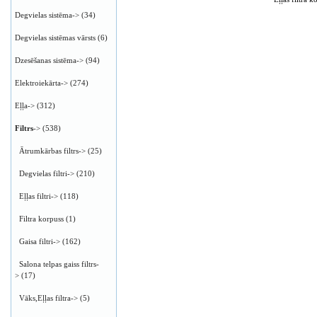
Degvielas sistēma->
(34)
Degvielas sistēmas vārsts
(6)
Dzesēšanas sistēma->
(94)
Elektroiekārta->
(274)
Eļļa->
(312)
Filtrs
->
(538)
Ātrumkārbas filtrs->
(25)
Degvielas filtri->
(210)
Eļļas filtri->
(118)
Filtra korpuss
(1)
Gaisa filtri->
(162)
Salona telpas gaiss filtrs-
>
(17)
Vāks,Eļļas filtra->
(5)