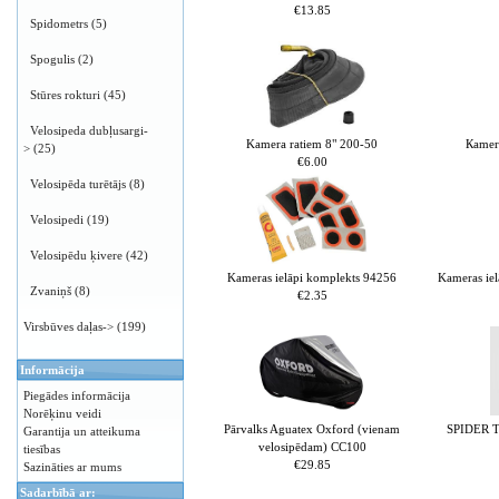
€13.85
Spidometrs
(5)
Spogulis
(2)
Stūres rokturi
(45)
Velosipeda dubļusargi-
Kamera ratiem 8" 200-50
Каmer
>
(25)
€6.00
Velosipēda turētājs
(8)
Velosipedi
(19)
Velosipēdu ķivere
(42)
Kameras ielāpi komplekts 94256
Kameras ie
Zvaniņš
(8)
€2.35
Virsbūves daļas->
(199)
Informācija
Piegādes informācija
Norēķinu veidi
Pārvalks Aguatex Oxford (vienam
SPIDER T
Garantija un atteikuma
velosipēdam) CC100
tiesības
€29.85
Sazināties ar mums
Sadarbībā ar: