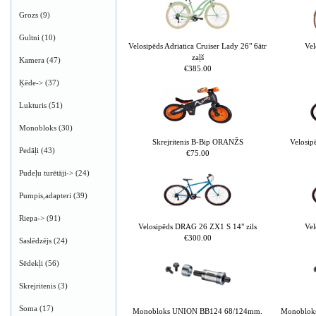
Grozs
(9)
Gultni
(10)
Velosipēds Adriatica Cruiser Lady 26" 6ātr
Ve
zaļš
Kamera
(47)
€385.00
Ķēde->
(37)
Lukturis
(51)
Monobloks
(30)
Skrejritenis B-Bip ORANŽS
Velosip
Pedāļi
(43)
€75.00
Pudeļu turētāji->
(24)
Pumpis,adapteri
(39)
Riepa->
(91)
Velosipēds DRAG 26 ZX1 S 14" zils
Vel
€300.00
Saslēdzējs
(24)
Sēdekļi
(56)
Skrejritenis
(3)
Soma
(17)
Monobloks UNION BB124 68/124mm.
Monoblok