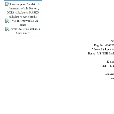
S
Reģ. Nr.: 4000
Adrese: Lielupes i
Banka: A/S "SEB Ba
E-pas
Tālr.: +3
Copyri
Po