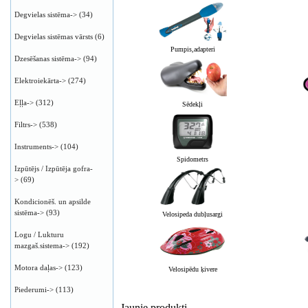
Degvielas sistēma->
(34)
Degvielas sistēmas vārsts
(6)
Pumpis,adapteri
Dzesēšanas sistēma->
(94)
Elektroiekārta->
(274)
Eļļa->
(312)
Sēdekļi
Filtrs->
(538)
Instruments->
(104)
Spidometrs
Izpūtējs / Izpūtēja gofra-
>
(69)
Kondicionēš. un apsilde
sistēma->
(93)
Velosipeda dubļusargi
Logu / Lukturu
mazgaš.sistema->
(192)
Motora daļas->
(123)
Velosipēdu ķivere
Piederumi->
(113)
Jaunie produkti