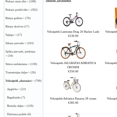
Piekare aizm.tilts->
(108)
Piekare priekš.tilts->
(302)
Riteņa gultnis->
(76)
Riteņu skrūves
(17)
Velosipēds Lasteratas Drag 20 Hacker Lady
Velosipēd
Sajūgs->
(27)
€230.00
Siksnu pievads->
(163)
Spēka pārvade, piedziņa-
>
(34)
Velosipēds JALGRATAS ADRIATICA
Velosipēd
Stūres mehānisms->
(130)
CRUISER
€350.00
Transmisijas daļas->
(26)
Velosipēdi ,aksesuāri
->
(799)
Apģērbs->
(22)
Bagažnieks
(7)
Velosipēds Adriatica Panarea 28 cream
Velosip
€385.00
Bremžu daļas->
(129)
Dzēriena pudele
(6)