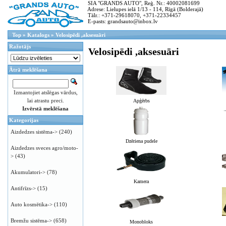
SIA "GRANDS AUTO", Reģ. Nr.: 40002081699
Adrese: Lielupes ielā 1/13 - 114, Rīgā (Bolderajā)
Tālr.: +371-29618070, +371-22334457
E-pasts: grandsauto@inbox.lv
Top
»
Katalogs
»
Velosipēdi ,aksesuāri
Ražotājs
Velosipēdi ,aksesuāri
Ātrā meklēšana
Izmantojiet atslēgas vārdus,
lai atrastu preci.
Apģērbs
Izvērstā meklēšana
Kategorijas
Aizdedzes sistēma->
(240)
Dzēriena pudele
Aizdedzes sveces agro/moto-
>
(43)
Akumulatori->
(78)
Kamera
Antifrīzs->
(15)
Auto kosmētika->
(110)
Bremžu sistēma->
(658)
Monobloks