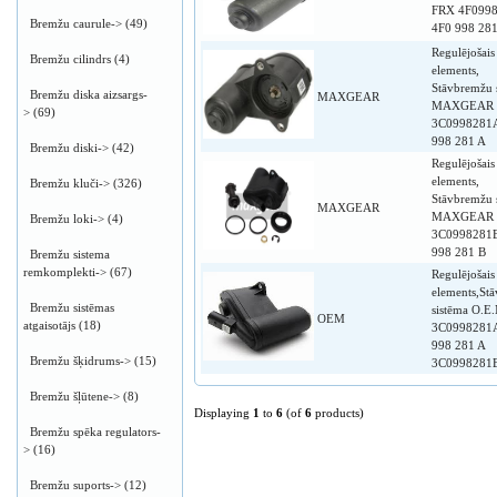
FRX 4F099
Bremžu caurule->
(49)
4F0 998 28
Regulējošais
Bremžu cilindrs
(4)
elements,
Stāvbremžu 
Bremžu diska aizsargs-
MAXGEAR
MAXGEAR
>
(69)
3C0998281
998 281 A
Bremžu diski->
(42)
Regulējošais
elements,
Bremžu kluči->
(326)
Stāvbremžu 
MAXGEAR
MAXGEAR
Bremžu loki->
(4)
3C0998281
998 281 B
Bremžu sistema
remkomplekti->
(67)
Regulējošais
elements,St
Bremžu sistēmas
sistēma O.E
OEM
atgaisotājs
(18)
3C0998281
998 281 A
Bremžu šķidrums->
(15)
3C0998281
Bremžu šļūtene->
(8)
Displaying
1
to
6
(of
6
products)
Bremžu spēka regulators-
>
(16)
Bremžu suports->
(12)