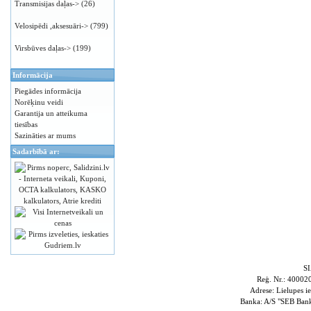
Transmisijas daļas->
(26)
Velosipēdi ,aksesuāri->
(799)
Virsbūves daļas->
(199)
Informācija
Piegādes informācija
Norēķinu veidi
Garantija un atteikuma
tiesības
Sazināties ar mums
Sadarbībā ar:
S
Reģ. Nr.: 4000
Adrese: Lielupes i
Banka: A/S "SEB Ba