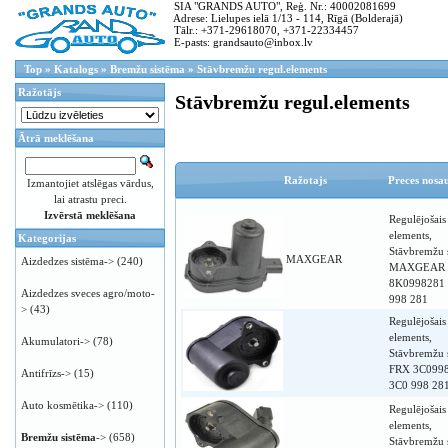
SIA "GRANDS AUTO", Reģ. Nr.: 40002081699
Adrese: Lielupes ielā 1/13 - 114, Rīgā (Bolderajā)
Tālr.: +371-29618070, +371-22334457
E-pasts: grandsauto@inbox.lv
Top
»
Katalogs
»
Bremžu sistēma
»
Stāvbremžu regul.elements
Ražotājs
Stāvbremžu regul.elements
Ātrā meklēšana
Ražotajs
Preces nos
Izmantojiet atslēgas vārdus,
lai atrastu preci.
Izvērstā meklēšana
Regulējošais
elements,
Kategorijas
Stāvbremžu 
MAXGEAR
Aizdedzes sistēma->
(240)
MAXGEAR
8K0998281
Aizdedzes sveces agro/moto-
998 281
>
(43)
Regulējošais
elements,
Akumulatori->
(78)
Stāvbremžu 
FRX 3C099
Antifrīzs->
(15)
3C0 998 28
Auto kosmētika->
(110)
Regulējošais
elements,
Bremžu sistēma
->
(658)
Stāvbremžu 