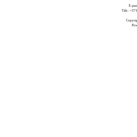
E-pas
Tālr.: +3
Copyri
Po