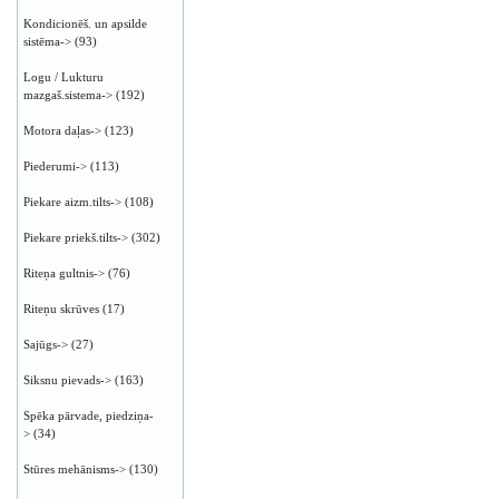
Kondicionēš. un apsilde
sistēma->
(93)
Logu / Lukturu
mazgaš.sistema->
(192)
Motora daļas->
(123)
Piederumi->
(113)
Piekare aizm.tilts->
(108)
Piekare priekš.tilts->
(302)
Riteņa gultnis->
(76)
Riteņu skrūves
(17)
Sajūgs->
(27)
Siksnu pievads->
(163)
Spēka pārvade, piedziņa-
>
(34)
Stūres mehānisms->
(130)