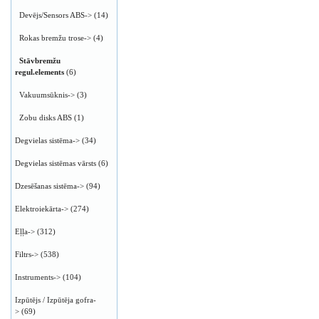
Devējs/Sensors ABS->
(14)
Rokas bremžu trose->
(4)
Stāvbremžu
regul.elements
(6)
Vakuumsūknis->
(3)
Zobu disks ABS
(1)
Degvielas sistēma->
(34)
Degvielas sistēmas vārsts
(6)
Dzesēšanas sistēma->
(94)
Elektroiekārta->
(274)
Eļļa->
(312)
Filtrs->
(538)
Instruments->
(104)
Izpūtējs / Izpūtēja gofra-
>
(69)