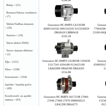
€264.88
Relejs->
(21)
Rezistors/Salona ventilators-
>
(7)
Slēdzis/Vadības elementi-
Generators HC-PARTS CA1563IR
Genera
>
(20)
A0091543102 0091543102 0123320029
77004268
DRA9420 LRB00428
23100-00Q
Starteris->
(18)
€105.28
Stūres slēdzis SWAG
Stures vārpstas slēdzene-
>
(2)
Generators HC-PARTS CA1885IR 1204436
Genera
Eļļa->
(312)
13117341 6204188 0124425100
05990301
LRA02809 DRA0289 DRA4263
L
Filtrs->
(538)
€154.88
Instruments->
(104)
Izpūtējs / Izpūtēja gofra-
>
(69)
Kondicionēš. un apsilde
Generators HC-PARTS JA1721IR 27060-
Genera
sistēma->
(93)
27040 27060-27070 0986049221
13156
LRA2298 DRA4275
012