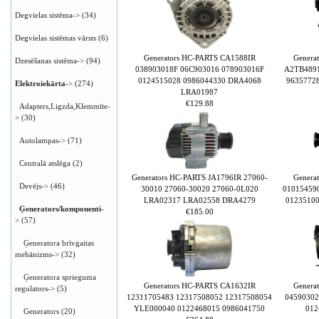
Degvielas sistēma->
(34)
Degvielas sistēmas vārsts
(6)
Generators HC-PARTS CA1588IR
Genera
Dzesēšanas sistēma->
(94)
038903018F 06C903016 078903016F
A2TB4891
0124515028 0986044330 DRA4068
9635772
Elektroiekārta
->
(274)
LRA01987
€129.88
Adapters,Ligzda,Klemmīte-
>
(30)
Autolampas->
(71)
Centralā atslēga
(2)
Generators HC-PARTS JA1796IR 27060-
Genera
Devējs->
(46)
30010 27060-30020 27060-0L020
01015459
LRA02317 LRA02558 DRA4279
0123510
Ģenerators/komponenti
-
€185.00
>
(57)
Ģeneratora brīvgaitas
mehānizms->
(32)
Ģeneratora sprieguma
Generators HC-PARTS CA1632IR
Genera
regulators->
(5)
12311705483 12317508052 12317508054
04590302
YLE000040 0122468015 0986041750
012
Generators
(20)