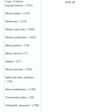
Logu / Lukturu
€195.28
mazgaš.sistema->
(192)
Motora daļas->
(123)
Piederumi->
(113)
Piekare aizm.tilts->
(108)
Piekare priekš.tilts->
(302)
Riteņa gultnis->
(76)
Riteņu skrūves
(17)
Sajūgs->
(27)
Siksnu pievads->
(163)
Spēka pārvade, piedziņa-
>
(34)
Stūres mehānisms->
(130)
Transmisijas daļas->
(26)
Velosipēdi ,aksesuāri->
(799)