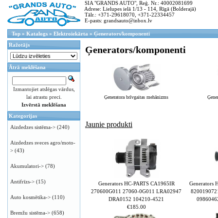
SIA "GRANDS AUTO", Reģ. Nr.: 40002081699
Adrese: Lielupes ielā 1/13 - 114, Rīgā (Bolderajā)
Tālr.: +371-29618070, +371-22334457
E-pasts: grandsauto@inbox.lv
Top
»
Katalogs
»
Elektroiekārta
»
Ģenerators/komponenti
Ražotājs
Ģenerators/komponenti
Ātrā meklēšana
Izmantojiet atslēgas vārdus,
lai atrastu preci.
Ģeneratora brīvgaitas mehānizms
Ģener
Izvērstā meklēšana
Kategorijas
Jaunie produkti
Aizdedzes sistēma->
(240)
Aizdedzes sveces agro/moto-
>
(43)
Akumulatori->
(78)
Antifrīzs->
(15)
Generators HC-PARTS CA1965IR
Generators
270600G011 27060-0G011 LRA02947
820019072
Auto kosmētika->
(110)
DRA0152 104210-4521
0986046
€185.00
Bremžu sistēma->
(658)