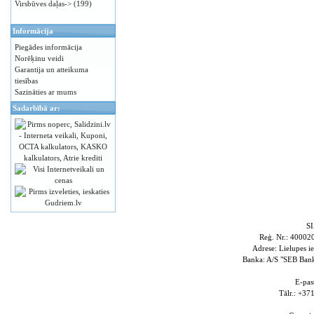
Virsbūves daļas->
(199)
Informācija
Piegādes informācija
Norēķinu veidi
Garantija un atteikuma
tiesības
Sazināties ar mums
Sadarbībā ar:
S
Reģ. Nr.: 4000
Adrese: Lielupes i
Banka: A/S "SEB Ba
E-pas
Tālr.: +3