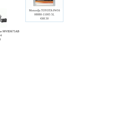
Motoreļļa TOYOTA 0W16
08880-11005 5L
€68.50
zene 98VB3675AB
74
8