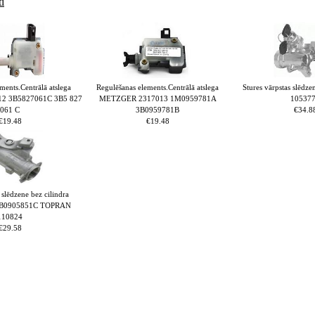
i
ments.Centrālā atslega
Regulēšanas elements.Centrālā atslega
Stures vārpstas slēd
2 3B5827061C 3B5 827
METZGER 2317013 1M0959781A
10537
061 C
3B0959781B
€34.8
€19.48
€19.48
 slēdzene bez cilindra
4B0905851C TOPRAN
110824
€29.58