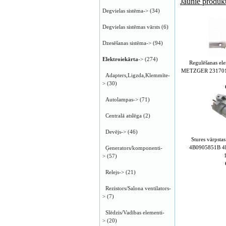
Jaunie produkt
Degvielas sistēma->
(34)
Degvielas sistēmas vārsts
(6)
Dzesēšanas sistēma->
(94)
Elektroiekārta
->
(274)
Regulēšanas ele
METZGER 231701
Adapters,Ligzda,Klemmīte-
>
(30)
Autolampas->
(71)
Centralā atslēga
(2)
Devējs->
(46)
Stures vārpstas
4B0905851B 
Ģenerators/komponenti-
>
(57)
Relejs->
(21)
Rezistors/Salona ventilators-
>
(7)
Slēdzis/Vadības elementi-
>
(20)