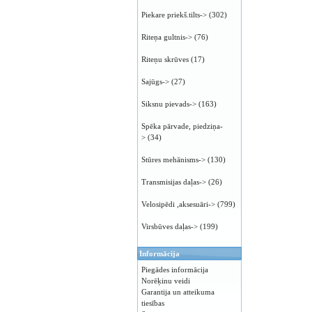
Piekare priekš.tilts->
(302)
Riteņa gultnis->
(76)
Riteņu skrūves
(17)
Sajūgs->
(27)
Siksnu pievads->
(163)
Spēka pārvade, piedziņa-
>
(34)
Stūres mehānisms->
(130)
Transmisijas daļas->
(26)
Velosipēdi ,aksesuāri->
(799)
Virsbūves daļas->
(199)
Informācija
Piegādes informācija
Norēķinu veidi
Garantija un atteikuma
tiesības