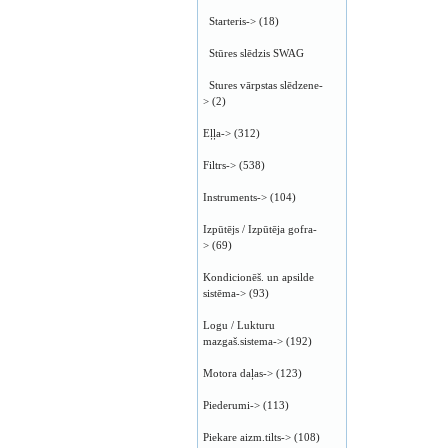
Starteris->
(18)
Stūres slēdzis SWAG
Stures vārpstas slēdzene-
>
(2)
Eļļa->
(312)
Filtrs->
(538)
Instruments->
(104)
Izpūtējs / Izpūtēja gofra-
>
(69)
Kondicionēš. un apsilde
sistēma->
(93)
Logu / Lukturu
mazgaš.sistema->
(192)
Motora daļas->
(123)
Piederumi->
(113)
Piekare aizm.tilts->
(108)