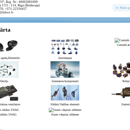
, Reģ. Nr.: 40002081699
 1/13 - 114, Rīgā (Bolderajā)
Mans g
70, +371-22334457
@inbox.lv
ārta
Centralā at
,Ligzda,Klemmīte
Autolampas
Devējs
Ģenerators/komponenti
Relejs
Salona ventilators
Slēdzis/Vadības elementi
Starteri
 slēdzis SWAG
Stures vārpstas slēdzene