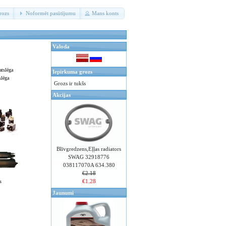
rozs
Noformēt pasūtījumu
Mans konts
Valoda
Iepirkuma grozs
slēga
Grozs ir tukšs
Akcijas
Blīvgredzens,Eļļas radiators
SWAG 32918776
038117070A 634.380
€2.18
€1.28
s
Jaunumi