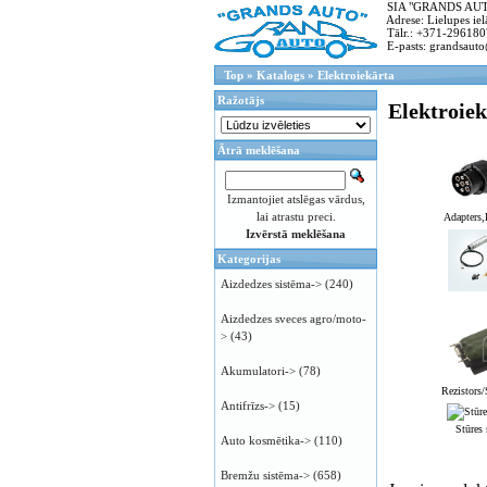
SIA "GRANDS AUTO"
Adrese: Lielupes ielā
Tālr.: +371-296180
E-pasts: grandsauto
Top
»
Katalogs
»
Elektroiekārta
Ražotājs
Elektroiek
Ātrā meklēšana
Izmantojiet atslēgas vārdus,
lai atrastu preci.
Adapters
Izvērstā meklēšana
Kategorijas
Aizdedzes sistēma->
(240)
Aizdedzes sveces agro/moto-
>
(43)
Akumulatori->
(78)
Rezistors/
Antifrīzs->
(15)
Stūres
Auto kosmētika->
(110)
Bremžu sistēma->
(658)