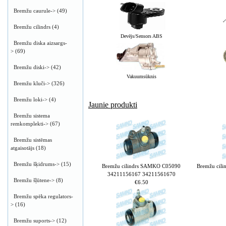
Bremžu caurule->
(49)
Bremžu cilindrs
(4)
Devējs/Sensors ABS
Bremžu diska aizsargs-
>
(69)
Bremžu diski->
(42)
Vakuumsūknis
Bremžu kluči->
(326)
Bremžu loki->
(4)
Jaunie produkti
Bremžu sistema
remkomplekti->
(67)
Bremžu sistēmas
atgaisotājs
(18)
Bremžu šķidrums->
(15)
Bremžu cilindrs SAMKO C05090
Bremžu cil
34211156167 34211561670
Bremžu šļūtene->
(8)
€6.50
Bremžu spēka regulators-
>
(16)
Bremžu suports->
(12)