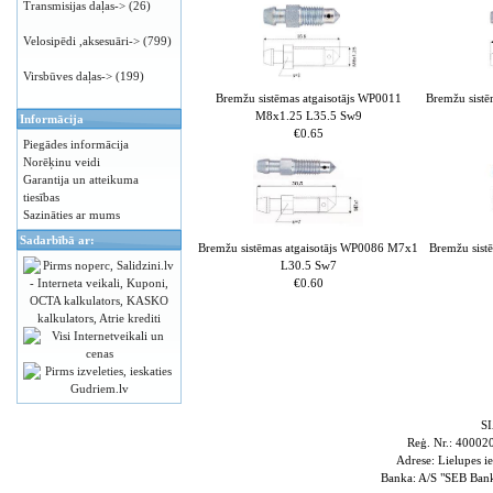
Transmisijas daļas->
(26)
Velosipēdi ,aksesuāri->
(799)
Virsbūves daļas->
(199)
Bremžu sistēmas atgaisotājs WP0011
Bremžu sist
M8x1.25 L35.5 Sw9
Informācija
€0.65
Piegādes informācija
Norēķinu veidi
Garantija un atteikuma
tiesības
Sazināties ar mums
Sadarbībā ar:
Bremžu sistēmas atgaisotājs WP0086 M7x1
Bremžu sist
L30.5 Sw7
€0.60
S
Reģ. Nr.: 4000
Adrese: Lielupes i
Banka: A/S "SEB Ba