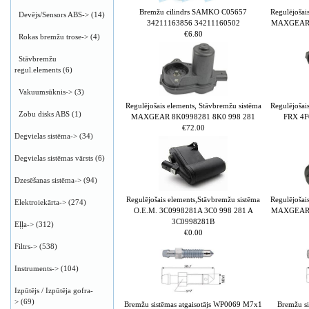
Bremžu cilindrs SAMKO C05657
Regulējošai
Devējs/Sensors ABS->
(14)
34211163856 34211160502
MAXGEAR 3
€6.80
Rokas bremžu trose->
(4)
Stāvbremžu
regul.elements
(6)
Vakuumsūknis->
(3)
Regulējošais elements, Stāvbremžu sistēma
Regulējošai
Zobu disks ABS
(1)
MAXGEAR 8K0998281 8K0 998 281
FRX 4F
€72.00
Degvielas sistēma->
(34)
Degvielas sistēmas vārsts
(6)
Dzesēšanas sistēma->
(94)
Regulējošais elements,Stāvbremžu sistēma
Regulējošai
Elektroiekārta->
(274)
O.E.M. 3C0998281A 3C0 998 281 A
MAXGEAR 3
3C0998281B
Eļļa->
(312)
€0.00
Filtrs->
(538)
Instruments->
(104)
Izpūtējs / Izpūtēja gofra-
>
(69)
Bremžu sistēmas atgaisotājs WP0069 M7x1
Bremžu si