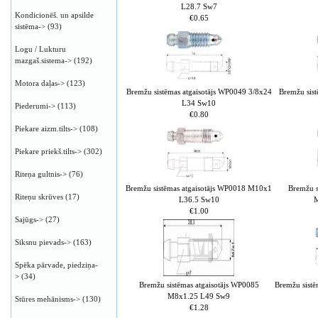
L28.7 Sw7
Kondicionēš. un apsilde
€0.65
sistēma->
(93)
Logu / Lukturu
mazgaš.sistema->
(192)
Motora daļas->
(123)
Bremžu sistēmas atgaisotājs WP0049 3/8x24
Bremžu sis
L34 Sw10
Piederumi->
(113)
€0.80
Piekare aizm.tilts->
(108)
Piekare priekš.tilts->
(302)
Riteņa gultnis->
(76)
Bremžu sistēmas atgaisotājs WP0018 M10x1
Bremžu s
Riteņu skrūves
(17)
L36.5 Sw10
M
€1.00
Sajūgs->
(27)
Siksnu pievads->
(163)
Spēka pārvade, piedziņa-
>
(34)
Bremžu sistēmas atgaisotājs WP0085
Bremžu sist
M8x1.25 L49 Sw9
Stūres mehānisms->
(130)
€1.28