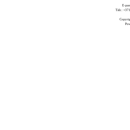
E-pas
Tālr.: +3
Copyri
Po