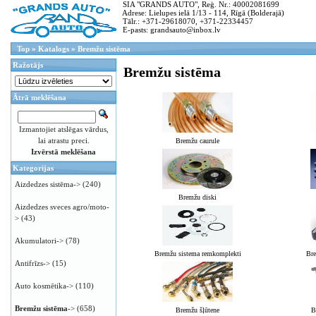
SIA "GRANDS AUTO", Reģ. Nr.: 40002081699
Adrese: Lielupes ielā 1/13 - 114, Rīgā (Bolderajā)
Tālr.: +371-29618070, +371-22334457
E-pasts: grandsauto@inbox.lv
Top
»
Katalogs
»
Bremžu sistēma
Ražotājs
Bremžu sistēma
Ātrā meklēšana
Izmantojiet atslēgas vārdus,
lai atrastu preci.
Bremžu caurule
Izvērstā meklēšana
Kategorijas
Aizdedzes sistēma->
(240)
Bremžu diski
Aizdedzes sveces agro/moto-
>
(43)
Akumulatori->
(78)
Bremžu sistema remkomplekti
Bre
Antifrīzs->
(15)
Auto kosmētika->
(110)
Bremžu sistēma
->
(658)
Bremžu šļūtene
B