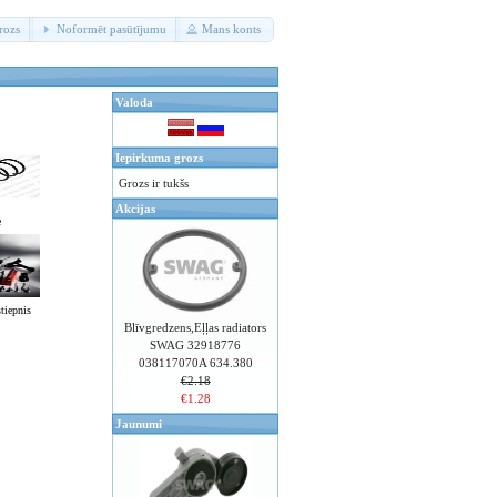
rozs
Noformēt pasūtījumu
Mans konts
Valoda
Iepirkuma grozs
Grozs ir tukšs
Akcijas
e
stiepnis
Blīvgredzens,Eļļas radiators
SWAG 32918776
038117070A 634.380
€2.18
€1.28
Jaunumi