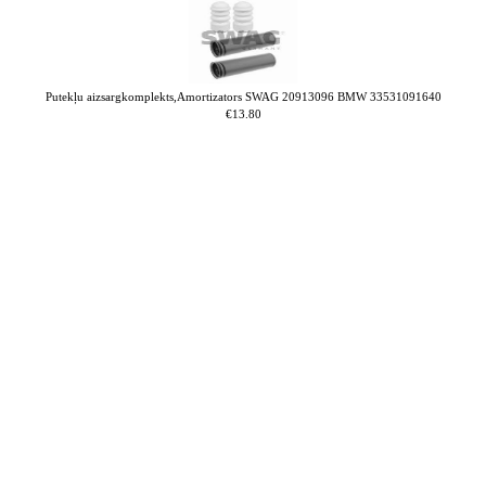
Putekļu aizsargkomplekts,Amortizators SWAG 20913096 BMW 33531091640
€13.80