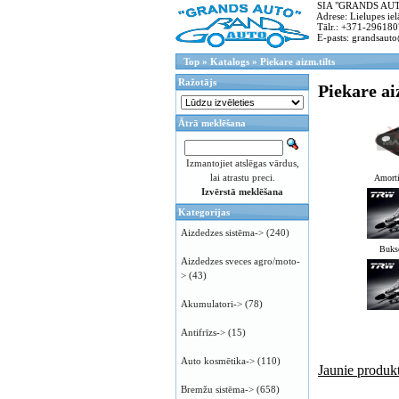
SIA "GRANDS AUTO"
Adrese: Lielupes ielā
Tālr.: +371-296180
E-pasts: grandsauto
Top
»
Katalogs
»
Piekare aizm.tilts
Ražotājs
Piekare ai
Ātrā meklēšana
Izmantojiet atslēgas vārdus,
lai atrastu preci.
Amortiz
Izvērstā meklēšana
Kategorijas
Aizdedzes sistēma->
(240)
Bukse
Aizdedzes sveces agro/moto-
>
(43)
Akumulatori->
(78)
Antifrīzs->
(15)
Auto kosmētika->
(110)
Jaunie produkt
Bremžu sistēma->
(658)