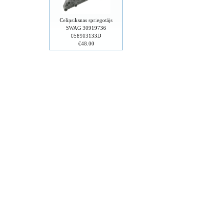
Celiņsiksnas spriegotājs
SWAG 30919736
058903133D
€48.00