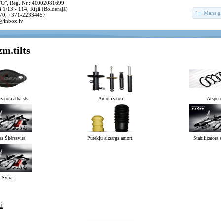
, Reģ. Nr.: 40002081699
 1/13 - 114, Rīgā (Bolderajā)
Mans g
70, +371-22334457
@inbox.lv
zm.tilts
atora atbalsts
Amortizatori
Atsper
s Šķērssvira
Putekļu aizsargs amort.
Stabilizatora 
Svira
i