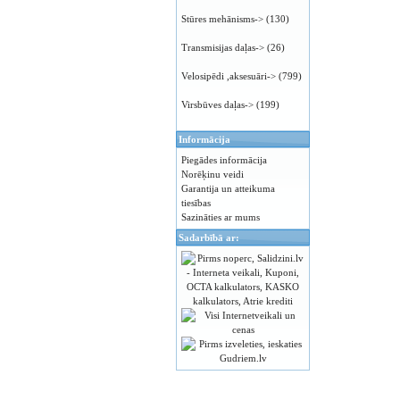
Stūres mehānisms->
(130)
Transmisijas daļas->
(26)
Velosipēdi ,aksesuāri->
(799)
Virsbūves daļas->
(199)
Informācija
Piegādes informācija
Norēķinu veidi
Garantija un atteikuma
tiesības
Sazināties ar mums
Sadarbībā ar: