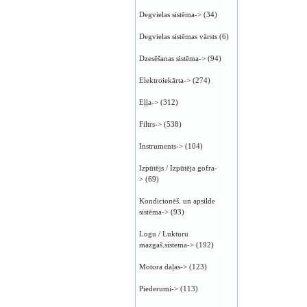
Degvielas sistēma->
(34)
Degvielas sistēmas vārsts
(6)
Dzesēšanas sistēma->
(94)
Elektroiekārta->
(274)
Eļļa->
(312)
Filtrs->
(538)
Instruments->
(104)
Izpūtējs / Izpūtēja gofra-
>
(69)
Kondicionēš. un apsilde
sistēma->
(93)
Logu / Lukturu
mazgaš.sistema->
(192)
Motora daļas->
(123)
Piederumi->
(113)