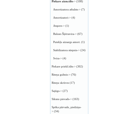
Piekare aizm.tilts
->
(108)
Amortizatora atbalsts->
(7)
Amortizatori->
(4)
Atspere->
(1)
Bukses Šķērssvira->
(67)
Putekļu aizsargs amort.
(1)
Stabilizatora stiepnis->
(24)
Svira->
(4)
Piekare priekš.tilts->
(302)
Riteņa gultnis->
(76)
Riteņu skrūves
(17)
Sajūgs->
(27)
Siksnu pievads->
(163)
Spēka pārvade, piedziņa-
>
(34)