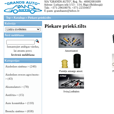
SIA "GRANDS AUTO", Reģ. Nr.: 40002081699
Adrese: Lielupes ielā 1/13 - 114, Rīgā (Bolderajā)
Tālr.: +371-29618070, +371-22334457
E-pasts: grandsauto@inbox.lv
Top
»
Katalogs
»
Piekare priekš.tilts
Ražotājs
Piekare priekš.tilts
Ātrā meklēšana
Izmantojiet atslēgas vārdus,
lai atrastu preci.
Amortizatori
Izvērstā meklēšana
Kategorijas
Aizdedzes sistēma->
(240)
Putekļu aizsargs amort.
P
Aizdedzes sveces agro/moto-
>
(43)
Akumulatori->
(78)
Svira,Lodbalsts
Antifrīzs->
(15)
Auto kosmētika->
(110)
Bremžu sistēma->
(658)