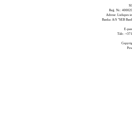
S
Reģ. Nr.: 4000
Adrese: Lielupes i
Banka: A/S "SEB Ba
E-pas
Tālr.: +3
Copyri
Po