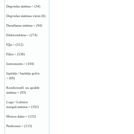
Degvielas sistēma->
(34)
Degvielas sistēmas vārsts
(6)
Dzesēšanas sistēma->
(94)
Elektroiekārta->
(274)
Eļļa->
(312)
Filtrs->
(538)
Instruments->
(104)
Izpūtējs / Izpūtēja gofra-
>
(69)
Kondicionēš. un apsilde
sistēma->
(93)
Logu / Lukturu
mazgaš.sistema->
(192)
Motora daļas->
(123)
Piederumi->
(113)