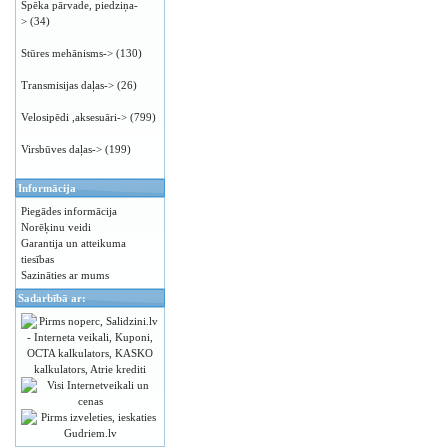
Spēka pārvade, piedziņa-
>
(34)
Stūres mehānisms->
(130)
Transmisijas daļas->
(26)
Velosipēdi ,aksesuāri->
(799)
Virsbūves daļas->
(199)
Informācija
Piegādes informācija
Norēķinu veidi
Garantija un atteikuma
tiesības
Sazināties ar mums
Sadarbībā ar: