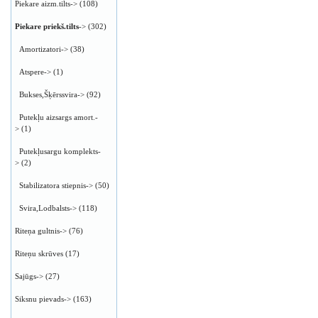
Piekare aizm.tilts->
(108)
Piekare priekš.tilts
->
(302)
Amortizatori->
(38)
Atspere->
(1)
Bukses,Šķērssvira->
(92)
Putekļu aizsargs amort.-
>
(1)
Putekļusargu komplekts-
>
(2)
Stabilizatora stiepnis->
(50)
Svira,Lodbalsts->
(118)
Riteņa gultnis->
(76)
Riteņu skrūves
(17)
Sajūgs->
(27)
Siksnu pievads->
(163)