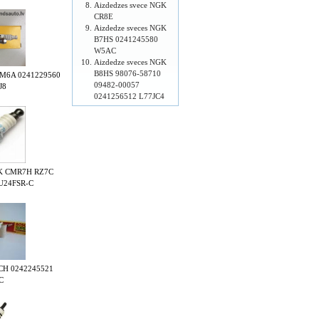
Aizdedzes svece NGK
CR8E
Aizdedze sveces NGK
B7HS 0241245580
W5AC
Aizdedze sveces NGK
B8HS 98076-58710
 BM6A 0241229560
09482-00057
J8
0241256512 L77JC4
NGK CMR7H RZ7C
U24FSR-C
SCH 0242245521
C