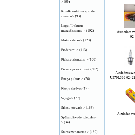
>
(69)
Kondicionēš. un apsilde
sistēma->
(93)
Logu / Lukturu
mazgaš.sistema->
(192)
Aizdedzes 
02
Motora daļas->
(123)
Piederumi->
(113)
Piekare aizm.tilts->
(108)
Piekare priekš.tilts->
(302)
Aizdedzes s
U570L366 0242
Riteņa gultnis->
(76)
Riteņu skrūves
(17)
Sajūgs->
(27)
Siksnu pievads->
(163)
Aizdedze s
Spēka pārvade, piedziņa-
>
(34)
Stūres mehānisms->
(130)