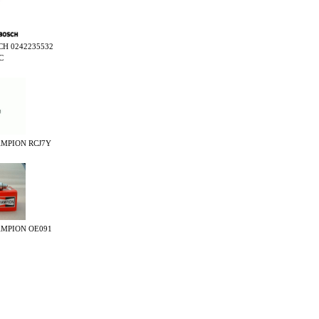
SCH 0242235532
C
HAMPION RCJ7Y
HAMPION OE091