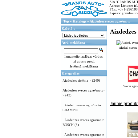
SIA "GRANDS AUTO"
Adrese: Lielupes ielā
Tālr.: +371-296180
E-pasts: grandsauto
Top
»
Katalogs
»
Aizdedzes sveces agro/moto
Ražotājs
Aizdedzes
Ātrā meklēšana
Aizded. svece
Izmantojiet atslēgas vārdus,
lai atrastu preci.
Izvērstā meklēšana
Kategorijas
Aizdedzes sistēma->
(240)
Sveces ag
Aizdedzes sveces agro/moto
-
>
(43)
Jaunie produkt
Aizded. sveces agro/moto
CHAMPIO
Aizdedzes sveces agro/moto
BOSCH
(8)
Aizdedzes sveces agro/moto