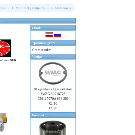
rozs
Noformēt pasūtījumu
Mans konts
Valoda
Iepirkuma grozs
Grozs ir tukšs
Akcijas
gro/moto NGK
Blīvgredzens,Eļļas radiators
SWAG 32918776
038117070A 634.380
€2.18
€1.28
Jaunumi