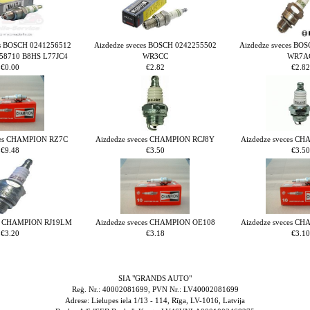
es BOSCH 0241256512
Aizdedze sveces BOSCH 0242255502
Aizdedze sveces BO
58710 B8HS L77JC4
WR3CC
WR7A
€0.00
€2.82
€2.82
ces CHAMPION RZ7C
Aizdedze sveces CHAMPION RCJ8Y
Aizdedze sveces C
€9.48
€3.50
€3.50
es CHAMPION RJ19LM
Aizdedze sveces CHAMPION OE108
Aizdedze sveces C
€3.20
€3.18
€3.10
SIA "GRANDS AUTO"
Reģ. Nr.: 40002081699, PVN Nr.: LV40002081699
Adrese: Lielupes iela 1/13 - 114, Rīga, LV-1016, Latvija