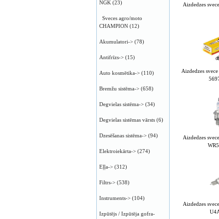
NGK
(23)
Aizdedzes sv
Sveces agro/moto
CHAMPION
(12)
Akumulatori->
(78)
Antifrīzs->
(15)
Aizdedzes sve
Auto kosmētika->
(110)
569
Bremžu sistēma->
(658)
Degvielas sistēma->
(34)
Degvielas sistēmas vārsts
(6)
Dzesēšanas sistēma->
(94)
Aizdedzes sve
WR5
Elektroiekārta->
(274)
Eļļa->
(312)
Filtrs->
(538)
Instruments->
(104)
Aizdedzes sve
U4
Izpūtējs / Izpūtēja gofra-