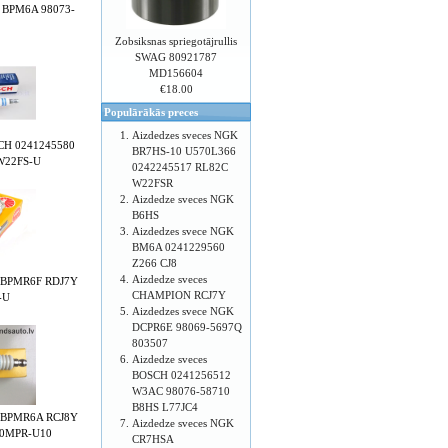
K BPM6A 98073-
1
Zobsiksnas spriegotājrullis
SWAG 80921787
MD156604
€18.00
Populārākās preces
Aizdedzes sveces NGK
SCH 0241245580
BR7HS-10 U570L366
W22FS-U
0242245517 RL82C
W22FSR
Aizdedze sveces NGK
B6HS
Aizdedzes svece NGK
BM6A 0241229560
Z266 CJ8
Aizdedze sveces
K BPMR6F RDJ7Y
CHAMPION RCJ7Y
-U
Aizdedzes svece NGK
DCPR6E 98069-5697Q
803507
Aizdedze sveces
BOSCH 0241256512
W3AC 98076-58710
B8HS L77JC4
K BPMR6A RCJ8Y
Aizdedze sveces NGK
20MPR-U10
CR7HSA