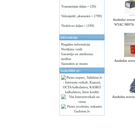
Transmisijas daļas->
(26)
Velosipēdi ,aksesuāri->
(799)
Aizdedze svec
W3AC 98076-
Virsbūves daļas->
(199)
Informācija
Piegādes informācija
Norēķinu veidi
Garantija un atteikuma
tiesības
Aizdedze sve
Sazināties ar mums
Sadarbībā ar:
Aizdedze svec