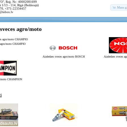
, Reģ. Nr.: 40002081699
 1/13 - 114, Rīgā (Bolderajā)
Mans g
70, +371-22334457
@inbox.lv
 sveces agro/moto
s agro/moto CHAMPIO
Aizdedzes sveces agro/moto BOSCH
Aizdedzes sveces a
ro/moto CHAMPION
i