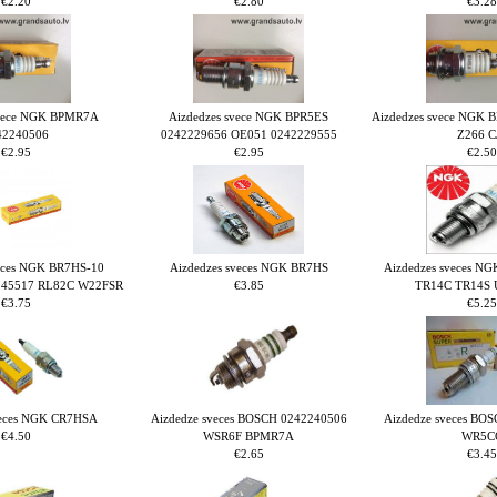
€2.20
€2.80
€3.28
svece NGK BPMR7A
Aizdedzes svece NGK BPR5ES
Aizdedzes svece NGK
42240506
0242229656 OE051 0242229555
Z266 C
€2.95
€2.95
€2.50
veces NGK BR7HS-10
Aizdedzes sveces NGK BR7HS
Aizdedzes sveces 
245517 RL82C W22FSR
€3.85
TR14C TR14S 
€3.75
€5.25
veces NGK CR7HSA
Aizdedze sveces BOSCH 0242240506
Aizdedze sveces BO
€4.50
WSR6F BPMR7A
WR5C
€2.65
€3.45