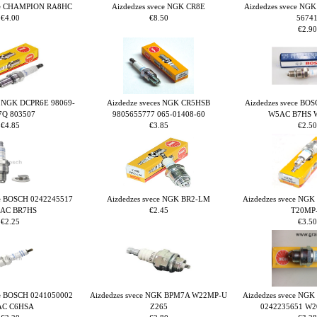
ece CHAMPION RA8HC
Aizdedzes svece NGK CR8E
Aizdedzes svece NG
€4.00
€8.50
5674
€2.90
ce NGK DCPR6E 98069-
Aizdedze sveces NGK CR5HSB
Aizdedzes svece BO
7Q 803507
9805655777 065-01408-60
W5AC B7HS 
€4.85
€3.85
€2.50
ce BOSCH 0242245517
Aizdedzes svece NGK BR2-LM
Aizdedzes svece NG
AC BR7HS
€2.45
T20MP
€2.25
€3.50
ce BOSCH 0241050002
Aizdedzes svece NGK BPM7A W22MP-U
Aizdedzes svece NG
AC C6HSA
Z265
0242235651 W