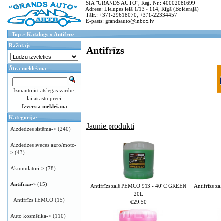
SIA "GRANDS AUTO", Reģ. Nr.: 40002081699
Adrese: Lielupes ielā 1/13 - 114, Rīgā (Bolderajā)
Tālr.: +371-29618070, +371-22334457
E-pasts: grandsauto@inbox.lv
Top
»
Katalogs
»
Antifrīzs
Ražotājs
Antifrīzs
Ātrā meklēšana
Izmantojiet atslēgas vārdus,
lai atrastu preci.
Izvērstā meklēšana
Kategorijas
Jaunie produkti
Aizdedzes sistēma->
(240)
Aizdedzes sveces agro/moto-
>
(43)
Akumulatori->
(78)
Antifrīzs
->
(15)
Antifrīzs zaļš PEMCO 913 - 40°C GREEN
Antifrīzs 
20L
Antifrīzs PEMCO
(15)
€29.50
Auto kosmētika->
(110)