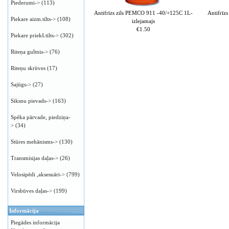
Piederumi->
(113)
Antifrīzs zils PEMCO 911 -40/+125C 1L-
Antifrīz
Piekare aizm.tilts->
(108)
izlejamajs
€1.50
Piekare priekš.tilts->
(302)
Riteņa gultnis->
(76)
Riteņu skrūves
(17)
Sajūgs->
(27)
Siksnu pievads->
(163)
Spēka pārvade, piedziņa-
>
(34)
Stūres mehānisms->
(130)
Transmisijas daļas->
(26)
Velosipēdi ,aksesuāri->
(799)
Virsbūves daļas->
(199)
Informācija
Piegādes informācija