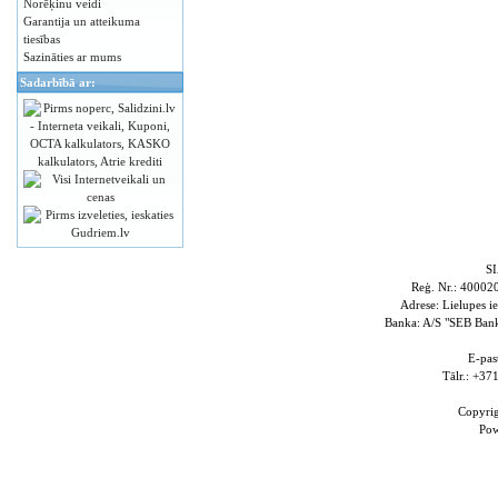
Norēķinu veidi
Garantija un atteikuma
tiesības
Sazināties ar mums
Sadarbībā ar:
S
Reģ. Nr.: 4000
Adrese: Lielupes i
Banka: A/S "SEB Ba
E-pas
Tālr.: +3
Copyri
Po