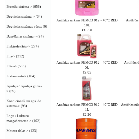
Bremžu sistēma->
(658)
Degvielas sistēma->
(34)
Antifrīzs sarkans PEMCO 912 - 40°C RED
Antifrī
10L
Degvielas sistēmas vārsts
(6)
€16.50
Dzesēšanas sistēma->
(94)
Elektroiekārta->
(274)
Eļļa->
(312)
Antifrīzs sarkans PEMCO 912 - 40°C RED
Antifrīzs
Filtrs->
(538)
5L
€9.85
Instruments->
(104)
Izpūtējs / Izpūtēja gofra-
>
(69)
Kondicionēš. un apsilde
Antifrīzs sarkans PEMCO 912 - 40°C RED
Antifrīzs z
sistēma->
(93)
1L
€2.20
Logu / Lukturu
mazgaš.sistema->
(192)
Motora daļas->
(123)