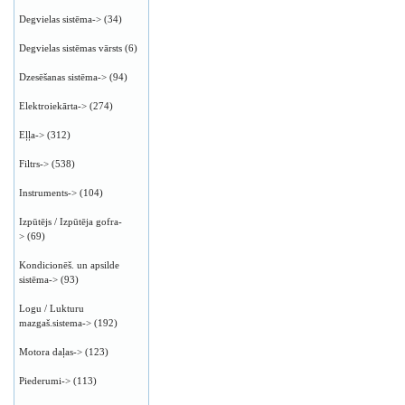
Degvielas sistēma->
(34)
Degvielas sistēmas vārsts
(6)
Dzesēšanas sistēma->
(94)
Elektroiekārta->
(274)
Eļļa->
(312)
Filtrs->
(538)
Instruments->
(104)
Izpūtējs / Izpūtēja gofra-
>
(69)
Kondicionēš. un apsilde
sistēma->
(93)
Logu / Lukturu
mazgaš.sistema->
(192)
Motora daļas->
(123)
Piederumi->
(113)