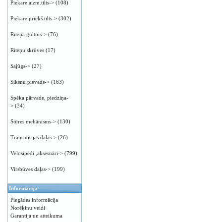
Piekare aizm.tilts->
(108)
Piekare priekš.tilts->
(302)
Riteņa gultnis->
(76)
Riteņu skrūves
(17)
Sajūgs->
(27)
Siksnu pievads->
(163)
Spēka pārvade, piedziņa-
>
(34)
Stūres mehānisms->
(130)
Transmisijas daļas->
(26)
Velosipēdi ,aksesuāri->
(799)
Virsbūves daļas->
(199)
Informācija
Piegādes informācija
Norēķinu veidi
Garantija un atteikuma