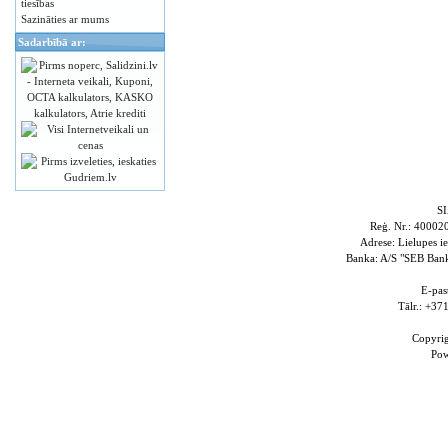
tiesības
Sazināties ar mums
Sadarbībā ar:
S
Reģ. Nr.: 4000
Adrese: Lielupes i
Banka: A/S "SEB Ba
E-pas
Tālr.: +3
Copyri
Po