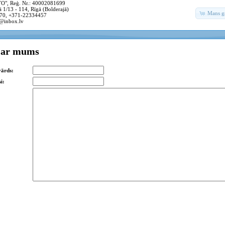
, Reģ. Nr.: 40002081699
 1/13 - 114, Rīgā (Bolderajā)
Mans g
70, +371-22334457
@inbox.lv
s ar mums
vārds:
i: