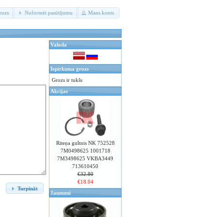
rozs
Noformēt pasūtījumu
Mans konts
Valoda
Iepirkuma grozs
Grozs ir tukšs
Akcijas
Riteņa gultnis NK 752528
7M0498625 1001718
7M3498625 VKBA3449
713610450
€32.80
€18.04
Turpināt
Jaunumi