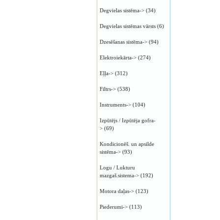
Degvielas sistēma->
(34)
Degvielas sistēmas vārsts
(6)
Dzesēšanas sistēma->
(94)
Elektroiekārta->
(274)
Eļļa->
(312)
Filtrs->
(538)
Instruments->
(104)
Izpūtējs / Izpūtēja gofra-
>
(69)
Kondicionēš. un apsilde
sistēma->
(93)
Logu / Lukturu
mazgaš.sistema->
(192)
Motora daļas->
(123)
Piederumi->
(113)