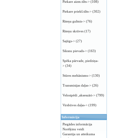
Piekare aizm.tilts->
(108)
Piekare priekš.tilts->
(302)
Riteņa gultnis->
(76)
Riteņu skrūves
(17)
Sajūgs->
(27)
Siksnu pievads->
(163)
Spēka pārvade, piedziņa-
>
(34)
Stūres mehānisms->
(130)
Transmisijas daļas->
(26)
Velosipēdi ,aksesuāri->
(799)
Virsbūves daļas->
(199)
Informācija
Piegādes informācija
Norēķinu veidi
Garantija un atteikuma