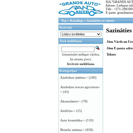
SIA "GRANDS AUTO"
Adrese: Lielupes ielā
Tālr.: +371-296180
E-pasts: grandsauto
Top
»
Katalogs
»
Sazināties ar mums
Ražotājs
Sazinātie
Ātrā meklēšana
Jūsu Vārds un Uz
Jūsu E-pasta adres
Izmantojiet atslēgas vārdus,
Teksts:
lai atrastu preci.
Izvērstā meklēšana
Kategorijas
Aizdedzes sistēma->
(240)
Aizdedzes sveces agro/moto-
>
(43)
Akumulatori->
(78)
Antifrīzs->
(15)
Auto kosmētika->
(110)
Bremžu sistēma->
(658)