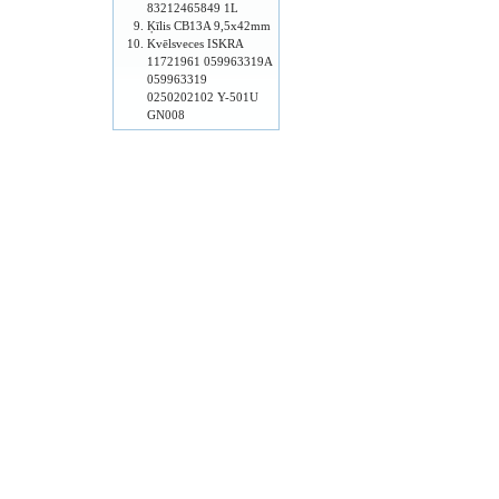
83212465849 1L
Ķīlis CB13A 9,5x42mm
Kvēlsveces ISKRA
11721961 059963319A
059963319
0250202102 Y-501U
GN008