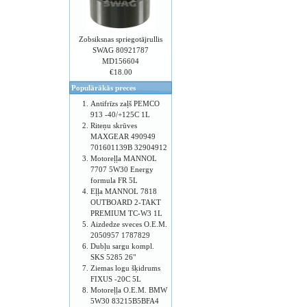
Zobsiksnas spriegotājrullis
SWAG 80921787
MD156604
€18.00
Populārākās preces
Antifrīzs zaļš PEMCO
913 -40/+125C 1L
Riteņu skrūves
MAXGEAR 490949
701601139B 32904912
Motoreļļa MANNOL
7707 5W30 Energy
formula FR 5L
Eļļa MANNOL 7818
OUTBOARD 2-TAKT
PREMIUM TC-W3 1L
Aizdedze sveces O.E.M.
2050957 1787829
Dubļu sargu kompl.
SKS 5285 26"
Ziemas logu šķidrums
FIXUS -20C 5L
Motoreļļa O.E.M. BMW
5W30 83215B5BFA4