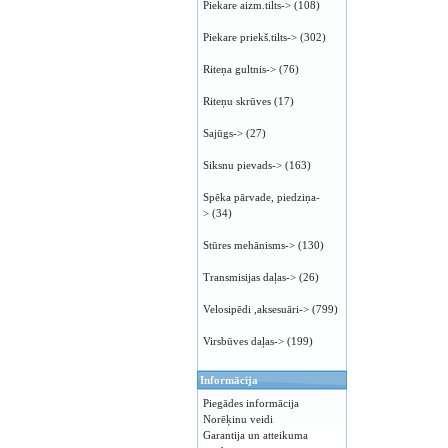
Piekare aizm.tilts->
(108)
Piekare priekš.tilts->
(302)
Riteņa gultnis->
(76)
Riteņu skrūves
(17)
Sajūgs->
(27)
Siksnu pievads->
(163)
Spēka pārvade, piedziņa-
>
(34)
Stūres mehānisms->
(130)
Transmisijas daļas->
(26)
Velosipēdi ,aksesuāri->
(799)
Virsbūves daļas->
(199)
Informācija
Piegādes informācija
Norēķinu veidi
Garantija un atteikuma