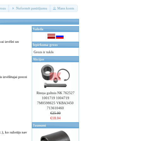
rozs
Noformēt pasūtījumu
Mans konts
Valoda
vai izvēlei un
Iepirkuma grozs
Grozs ir tukšs
Akcijas
s izvēlētajai precei
Riteņa gultnis NK 762527
1001719 1004719
7M0598625 VKBA3450
713610460
€25.00
€18.04
Jaunumi
c.), ko ražotājs nav