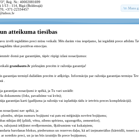
, Reģ. Nr.: 40002081699
 1/13 - 114, Rīgā (Bolderajā)
Mans g
70, +371-22334457
@inbox.lv
un atteikuma tiesības
avu izvēli iegādāties preci mūsu veikalā. Mēs darām visu iespējamo, lai iegādātā prece atbilstu Ta
sagādātu tikai pozitīvas emocijas.
vienmēr domā par garantijām, tāpēc rūpīgi izlasi nosacījumus:
veikalā
grandsauto.lv
pirktajām precēm ir ražotāja garantija!
is garantijas termiņš dažādām precēm ir atšķirīgs. Informāciju par ražotāja garantijas termiņu Tevi
tā .
a garantijas nosacījumi ir spēkā, ja Tu vari uzrādīt:
ošu dokumentu (čeks, pavadzīme vai kvīts);
ītāja garantijas karti (gadījuma ja ražotājs vai izplatītājs tādu ir ietvēris preces komplektācijā).
as nosacījumi nav spēkā, ja:
jas plombu, sērijas numuru bojājumi vai pats esi mēģinājis novērst bojājumu;
bas stihijas dēļ (plūdi, vētra, zibens spēriens, ugunsgrēks, zemestrīce);
ies, ražojumā iekļūstot svešķermenim, šķidrumiem vai kukaiņiem;
tandarta barošanas blokus, piederumus un rezerves daļas, kā arī izejmateriālus (kārtridži, toneri u.
ai ar noteikto preci, un ja tas būs izraisījis šīs prece bojājumus;