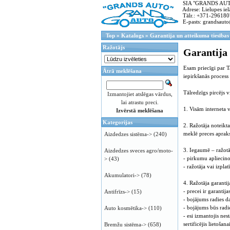
SIA "GRANDS AUTO"
Adrese: Lielupes ielā
Tālr.: +371-296180
E-pasts: grandsauto
Top
»
Katalogs
»
Garantija un atteikuma tiesības
Ražotājs
Garantija 
Esam priecīgi par T
Ātrā meklēšana
iepirkšanās process 
Tālredzīgs pircējs 
Izmantojiet atslēgas vārdus,
lai atrastu preci.
1. Visām interneta 
Izvērstā meklēšana
Kategorijas
2. Ražotāja noteikta
meklē preces apraks
Aizdedzes sistēma->
(240)
3. Iegaumē – ražotāj
Aizdedzes sveces agro/moto-
- pirkumu apliecin
>
(43)
- ražotāja vai izplat
Akumulatori->
(78)
4. Ražotāja garantij
- precei ir garanti
Antifrīzs->
(15)
- bojājums radies da
- bojājums būs rad
Auto kosmētika->
(110)
- esi izmantojis nes
sertificējis lietošan
Bremžu sistēma->
(658)