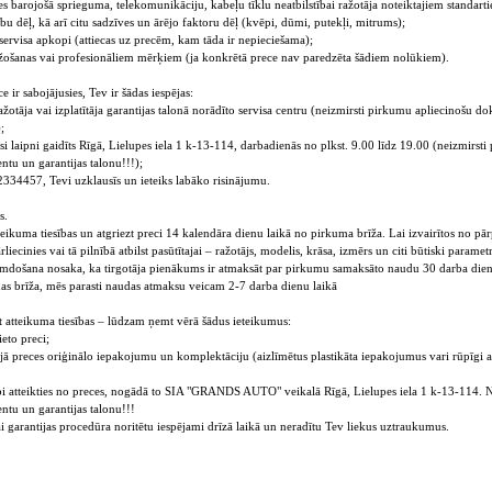
es barojošā sprieguma, telekomunikāciju, kabeļu tīklu neatbilstībai ražotāja noteiktajiem standarti
bu dēļ, kā arī citu sadzīves un ārējo faktoru dēļ (kvēpi, dūmi, putekļi, mitrums);
 servisa apkopi (attiecas uz precēm, kam tāda ir nepieciešama);
ažošanas vai profesionāliem mērķiem (ja konkrētā prece nav paredzēta šādiem nolūkiem).
e ir sabojājusies, Tev ir šādas iespējas:
ražotāja vai izplatītāja garantijas talonā norādīto servisa centru (neizmirsti pirkumu apliecinošu 
;
i laipni gaidīts Rīgā, Lielupes iela 1 k-13-114, darbadienās no plkst. 9.00 līdz 19.00 (neizmirst
tu un garantijas talonu!!!);
22334457, Tevi uzklausīs un ieteiks labāko risinājumu.
s.
teikuma tiesības un atgriezt preci 14 kalendāra dienu laikā no pirkuma brīža. Lai izvairītos no p
iecinies vai tā pilnībā atbilst pasūtītajai – ražotājs, modelis, krāsa, izmērs un citi būtiski parametr
kumdošana nosaka, ka tirgotāja pienākums ir atmaksāt par pirkumu samaksāto naudu 30 darba dien
as brīža, mēs parasti naudas atmaksu veicam 2-7 darba dienu laikā
ot atteikuma tiesības – lūdzam ņemt vērā šādus ieteikumus:
ieto preci;
jā preces oriģinālo iepakojumu un komplektāciju (aizlīmētus plastikāta iepakojumus vari rūpīgi a
ibi atteikties no preces, nogādā to SIA "GRANDS AUTO" veikalā Rīgā, Lielupes iela 1 k-13-114. 
tu un garantijas talonu!!!
ai garantijas procedūra noritētu iespējami drīzā laikā un neradītu Tev liekus uztraukumus.