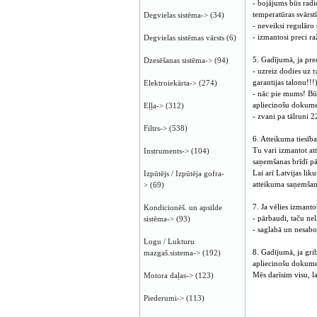
- bojājums būs radi
temperatūras svārstī
Degvielas sistēma->
(34)
- neveiksi regulāro
- izmantosi preci r
Degvielas sistēmas vārsts
(6)
5. Gadījumā, ja prec
Dzesēšanas sistēma->
(94)
- uzreiz dodies uz 
garantijas talonu!!!)
Elektroiekārta->
(274)
- nāc pie mums! Būs
apliecinošu dokumen
Eļļa->
(312)
- zvani pa tālruni 
Filtrs->
(538)
6. Atteikuma tiesība
Tu vari izmantot at
Instruments->
(104)
saņemšanas brīdī pārl
Lai arī Latvijas li
Izpūtējs / Izpūtēja gofra-
atteikuma saņemšan
>
(69)
7. Ja vēlies izmant
Kondicionēš. un apsilde
- pārbaudi, taču nel
sistēma->
(93)
- saglabā un nesabo
Logu / Lukturu
8. Gadījumā, ja gr
mazgaš.sistema->
(192)
apliecinošu dokumen
Mēs darīsim visu, l
Motora daļas->
(123)
Piederumi->
(113)