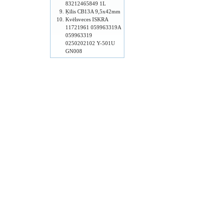
83212465849 1L
Ķīlis CB13A 9,5x42mm
Kvēlsveces ISKRA
11721961 059963319A
059963319
0250202102 Y-501U
GN008