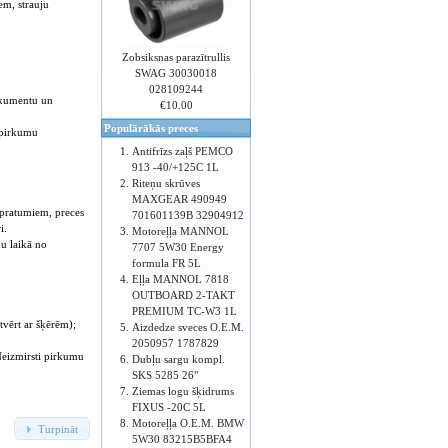
em, strauju
Zobsiksnas parazītrullis
SWAG 30030018
028109244
dokumentu un
€10.00
Populārākās preces
i pirkumu
Antifrīzs zaļš PEMCO
913 -40/+125C 1L
Riteņu skrūves
MAXGEAR 490949
ārpratumiem, preces
701601139B 32904912
i.
Motoreļļa MANNOL
u laikā no
7707 5W30 Energy
formula FR 5L
Eļļa MANNOL 7818
OUTBOARD 2-TAKT
PREMIUM TC-W3 1L
tvērt ar šķērēm);
Aizdedze sveces O.E.M.
2050957 1787829
Neizmirsti pirkumu
Dubļu sargu kompl.
SKS 5285 26"
Ziemas logu šķidrums
FIXUS -20C 5L
Motoreļļa O.E.M. BMW
Turpināt
5W30 83215B5BFA4