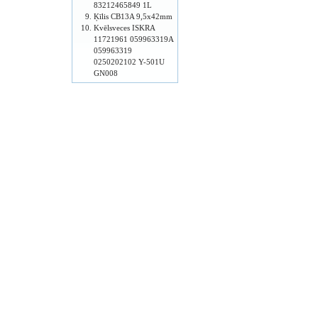
83212465849 1L
Ķīlis CB13A 9,5x42mm
Kvēlsveces ISKRA
11721961 059963319A
059963319
0250202102 Y-501U
GN008