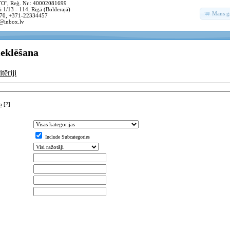
, Reģ. Nr.: 40002081699
 1/13 - 114, Rīgā (Bolderajā)
Mans g
70, +371-22334457
@inbox.lv
meklēšana
tēriji
a
[?]
Include Subcategories