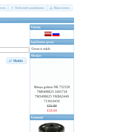
rozs
Noformēt pasūtījumu
Mans konts
Valoda
Iepirkuma grozs
Grozs ir tukšs
Akcijas
Meklēt
Riteņa gultnis NK 752528
7M0498625 1001718
7M3498625 VKBA3449
713610450
€32.80
€18.04
Jaunumi