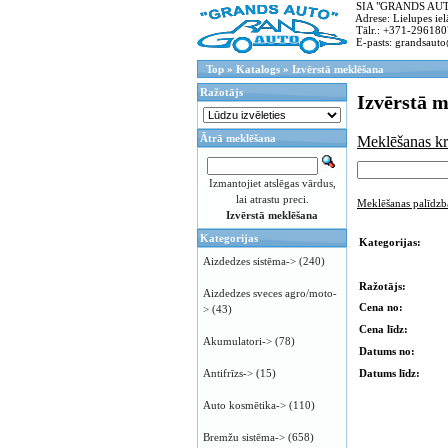
SIA "GRANDS AUTO"
Adrese: Lielupes ielā
Tālr.: +371-296180
E-pasts: grandsauto
Top
»
Katalogs
»
Izvērstā meklēšana
Ražotājs
Izvērstā 
Ātrā meklēšana
Meklēšanas kri
Izmantojiet atslēgas vārdus,
lai atrastu preci.
Meklēšanas palīdzb
Izvērstā meklēšana
Kategorijas
Kategorijas:
Aizdedzes sistēma->
(240)
Ražotājs:
Aizdedzes sveces agro/moto-
Cena no:
>
(43)
Cena līdz:
Akumulatori->
(78)
Datums no:
Datums līdz:
Antifrīzs->
(15)
Auto kosmētika->
(110)
Bremžu sistēma->
(658)