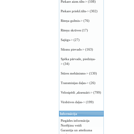
Piekare aizm.tilts->
(108)
Piekare priekš.tilts->
(302)
Riteņa gultnis->
(76)
Riteņu skrūves
(17)
Sajūgs->
(27)
Siksnu pievads->
(163)
Spēka pārvade, piedziņa-
>
(34)
Stūres mehānisms->
(130)
Transmisijas daļas->
(26)
Velosipēdi ,aksesuāri->
(799)
Virsbūves daļas->
(199)
Informācija
Piegādes informācija
Norēķinu veidi
Garantija un atteikuma