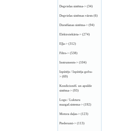
Degvielas sistēma->
(34)
Degvielas sistēmas vārsts
(6)
Dzesēšanas sistēma->
(94)
Elektroiekārta->
(274)
Eļļa->
(312)
Filtrs->
(538)
Instruments->
(104)
Izpūtējs / Izpūtēja gofra-
>
(69)
Kondicionēš. un apsilde
sistēma->
(93)
Logu / Lukturu
mazgaš.sistema->
(192)
Motora daļas->
(123)
Piederumi->
(113)