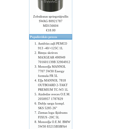
Zobsiksnas spriegotājrullis
SWAG 80921787
MD156604
€18.00
Populārākās preces
Antifrīzs zaļš PEMCO
913 -40/+125C 1L
Riteņu skrūves
MAXGEAR 490949
701601139B 32904912
Motoreļļa MANNOL
7707 5W30 Energy
formula FR 5L
Eļļa MANNOL 7818
OUTBOARD 2-TAKT
PREMIUM TC-W3 1L
Aizdedze sveces O.E.M.
2050957 1787829
Dubļu sargu kompl.
SKS 5285 26"
Ziemas logu šķidrums
FIXUS -20C 5L
Motoreļļa O.E.M. BMW
5W30 83215B5BFA4